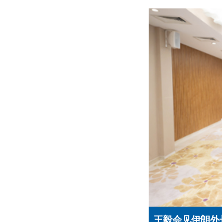
毅
王毅会见伊朗外