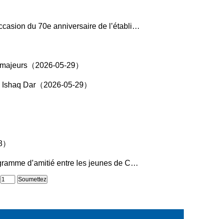
ations diplomatiques entre la Chine et l’Égypte（2026-05-30）
nts majeurs（2026-05-29）
mad Ishaq Dar（2026-05-29）
28）
 jeunes de Chine et des États-Unis »（2026-05-28）
e