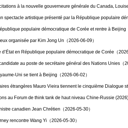
icitations à la nouvelle gouverneure générale du Canada, Lo
à un spectacle artistique présenté par la République populair
n République populaire démocratique de Corée et rentre à Beij
’adieux organisée par Kim Jong Un（2026-06-09）
isite d’État en République populaire démocratique de Corée（20
 candidate au poste de secrétaire général des Nations Unies
oyaume-Uni se tient à Beijing（2026-06-02）
Mauro Vieira tiennent le cinquième Dialogue stratégique global au niveau des ministres des Af
tations au Forum de think tank de haut niveau Chine-Russie (2
ministre canadien Jean Chrétien（2026-05-30）
Carney rencontre Wang Yi（2026-05-30）