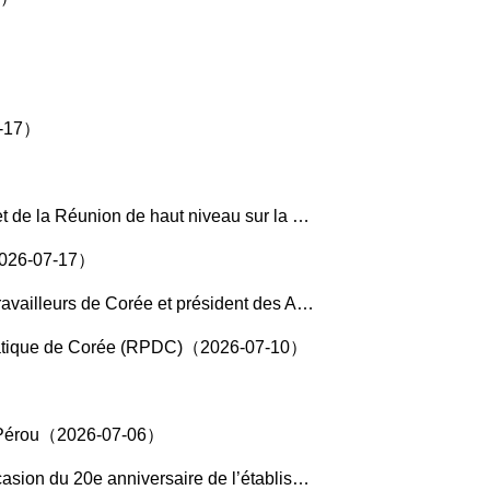
7-17）
e mondiale de l’IA et y prononce un discours（2026-07-17）
（2026-07-17）
 du Traité d’amitié, de coopération et d’assistance mutuelle entre la Chine et la RPDC（2026-07-11）
ocratique de Corée (RPDC)（2026-07-10）
 du Pérou（2026-07-06）
s diplomatiques entre la Chine et le Monténégro（2026-07-07）