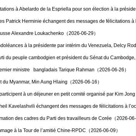
itations à Abelardo de la Espriella pour son élection à la pr
rminie échangent des messages de félicitations à l’occasion du 50e anniversaire de l’é
iélorusse Alexandre Loukachenko（2026-06-29）
 à la présidente par intérim du Venezuela, Delcy Rodríguez, à la suite du v
 Parti du peuple cambodgien et président du Sénat du Cambodg
e Premier ministre bangladais Tarique Rahman（2026-06-26）
ident du Myanmar, Min Aung Hlaing（2026-06-16）
e participent à un déjeuner en petit comité organisé par Kim 
tations à l’occasion du 34e anniversaire de l’établissement des relations diplomatiques entre la Chine et la Géorgie et annoncent conjointement l’é
 formation des cadres du Parti des travailleurs de Corée（2026-0
ommage à la Tour de l’amitié Chine-RPDC（2026-06-09）