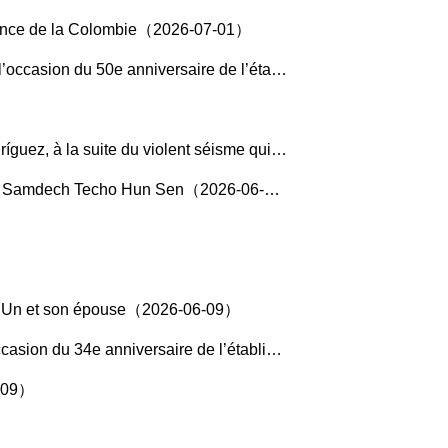
ésidence de la Colombie（2026-07-01）
tablissement des relations diplomatiques（2026-06-30）
iolent séisme qui a frappé le pays（2026-06-26）
e, Samdech Techo Hun Sen（2026-06-26）
Jong Un et son épouse（2026-06-09）
lévation des relations bilatérales au rang de partenariat stratégique global（2026-06-09）
6-09）