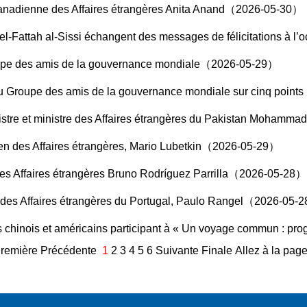
e canadienne des Affaires étrangères Anita Anand（2026-05-30）
changent des messages de félicitations à l’occasion du 70e anniversaire de l’établissement des rel
roupe des amis de la gouvernance mondiale（2026-05-29）
du Groupe des amis de la gouvernance mondiale sur cinq poi
nistre et ministre des Affaires étrangères du Pakistan Moham
yen des Affaires étrangères, Mario Lubetkin（2026-05-29）
 des Affaires étrangères Bruno Rodríguez Parrilla（2026-05-28）
et des Affaires étrangères du Portugal, Paulo Rangel（2026-05-
s et américains participant à « Un voyage commun : programme d’amitié entre les
remière Précédente
1
2
3
4
5
6
Suivante
Finale
Allez à la pag