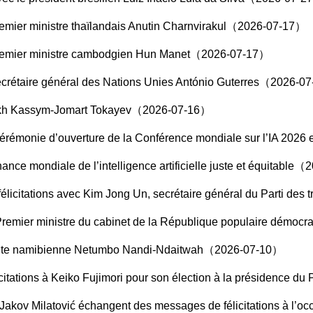
Premier ministre thaïlandais Anutin Charnvirakul（2026-07-17）
e Premier ministre cambodgien Hun Manet（2026-07-17）
 Secrétaire général des Nations Unies António Guterres（2026-0
azakh Kassym-Jomart Tokayev（2026-07-16）
ture de la Conférence mondiale sur l’IA 2026 et de la Réunion de haut niveau sur la gouvernanc
nce mondiale de l’intelligence artificielle juste et équitable
 travailleurs de Corée et président des Affaires d’État de la République populaire démocratique de Corée (RPDC), à l’occasion du 65e anniversaire de la signature
 Premier ministre du cabinet de la République populaire dém
sidente namibienne Netumbo Nandi-Ndaitwah（2026-07-10）
icitations à Keiko Fujimori pour son élection à la présidence
gent des messages de félicitations à l’occasion du 20e anniversaire de l’établissement des relation