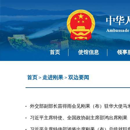
首页
使馆信息
领事
首页
走进刚果
双边要闻
>
>
外交部副部长苗得雨会见刚果（布）驻华大使马米纳（2
习近平主席特使、全国政协副主席邵鸿出席刚果（布）
习近平主席特使邵鸿将出席刚果（布）总统就职典礼（2