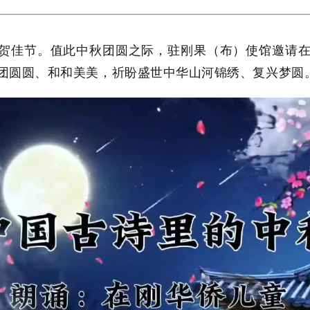
贺佳节。值此中秋团圆之际，驻刚果（布）使馆邀请
团圆圆、和和美美，祈盼盛世中华山河锦绣、复兴梦圆