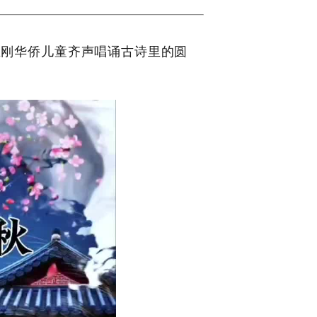
在刚华侨儿童齐声唱诵古诗里的圆
。