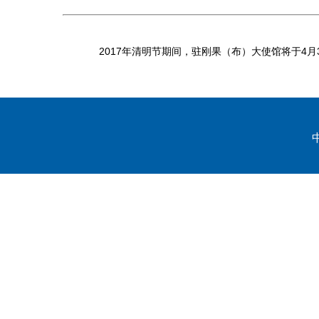
2017年
清明节
期
间
，
驻刚果（布）大使
馆将于
4
月