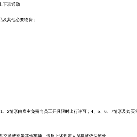
上下班通勤；
品及其他必要物资；
2情形由雇主免费向员工开具限时出行许可；4、5、6、7情形及购买
共交通或乘坐其他车辆。违反上述规定人员将被依法惩处。