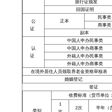
旅行证颁发
回国证明
民事类
正本
公
商事类
证
副本
中国人申办民事类
认
中国人申办商事类
证
外籍人申办民事类
外籍人申办商事类
在境外居住人员领取养老金资格审核
婚姻登记
签证
收费标准（货币单位：
1
2次
半年（
类别
次