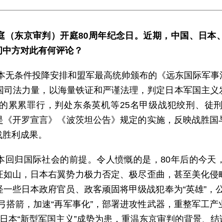
庭（东京审判）开庭80周年纪念日。近期，中国、日本
问中方对此有何评论？
据日本无条件投降安排和盟军最高统帅颁布的《远东国际军
1国司法力量，以海量铁证和严谨法理，判定日本军国主义
的累累罪行，判处东条英机等25名甲级战犯绞刑、徒刑，
判是《开罗宣言》《波茨坦公告》规定的实施，反映战胜
战胜利成果。
本回归国际社会的前提。令人愤慨的是，80年后的今天
证如山，日本右翼势力极力否定、极尽歪曲，甚至美化侵
一些日本政府官员、政客顽固将甲级战犯奉为“英雄”，
弓搭箭，加速“再军事化”，部署进攻性武器，重整军工
对日本“新型军国主义”成势为患，重温东京审判的背景、