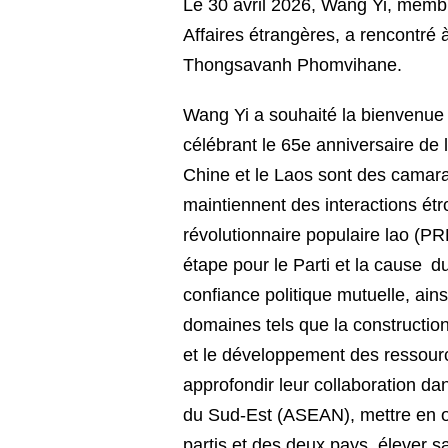
Le 30 avril 2026, Wang Yi, membr
Affaires étrangères, a rencontré 
Thongsavanh Phomvihane.
Wang Yi a souhaité la bienvenue
célébrant le 65e anniversaire de 
Chine et le Laos sont des camarad
maintiennent des interactions étro
révolutionnaire populaire lao (P
étape pour le Parti et la cause d
confiance politique mutuelle, ains
domaines tels que la construction
et le développement des ressour
approfondir leur collaboration d
du Sud-Est (ASEAN), mettre en œu
partis et des deux pays, élever 