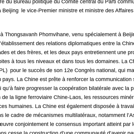
e du Bureau politique du Comité central du Parti commun
à Beijing le vice-Premier ministre et ministre des Affaire
 à Thongsavanh Phomvihane, venu spécialement à Beijing
l’établissement des relations diplomatiques entre la Chin
es et des frères, et les deux pays entretiennent une pro
ites à tous les niveaux et dans tous les domaines. La Chi
RPL) pour le succès de son 12e Congrès national, qui ma
u pays. La Chine est prête à renforcer la communication s
i qu’à faire progresser la coopération bilatérale avec la 
 de la ligne ferroviaire Chine-Laos, les ressources miné
ces humaines. La Chine est également disposée à travai
ans le cadre de mécanismes multilatéraux, notamment l’As
vre conjointement le consensus important atteint par l
sans cesse la construction d’une communauté d’avenir p