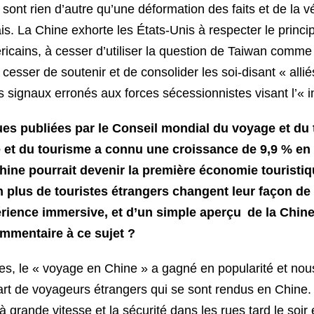
sont rien d’autre qu’une déformation des faits et de la v
s. La Chine exhorte les États-Unis à respecter le princip
cains, à cesser d’utiliser la question de Taiwan comme 
à cesser de soutenir et de consolider les soi-disant « all
s signaux erronés aux forces sécessionnistes visant l’«
ues publiées par le Conseil mondial du voyage et d
et du tourisme a connu une croissance de 9,9 % en 2
ine pourrait devenir la première économie touristiq
 plus de touristes étrangers changent leur façon de
rience immersive, et d’un simple aperçu de la Chine 
ommentaire à ce sujet ?
es, le « voyage en Chine » a gagné en popularité et no
rt de voyageurs étrangers qui se sont rendus en Chine.
 à grande vitesse et la sécurité dans les rues tard le so