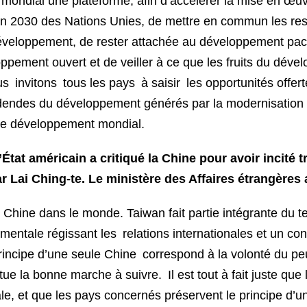
nt mondial une plateforme, afin d’accélérer la mise en 
zon 2030 des Nations Unies, de mettre en commun les r
développement, de rester attachée au développement paci
pement ouvert et de veiller à ce que les fruits du dével
invitons tous les pays à saisir les opportunités offer
videndes du développement générés par la modernisation 
le développement mondial.
at américain a critiqué la Chine pour avoir incité tr
r Lai Ching-te. Le ministère des Affaires étrangères 
 Chine dans le monde. Taiwan fait partie intégrante du ter
entale régissant les relations internationales et un co
ncipe d’une seule Chine correspond à la volonté du peup
itue la bonne marche à suivre. Il est tout à fait juste qu
riale, et que les pays concernés préservent le principe d