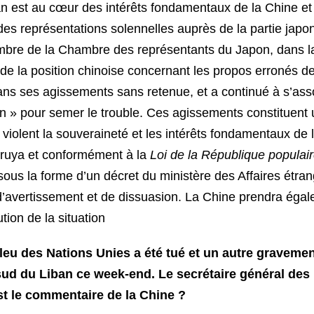
 est au cœur des intérêts fondamentaux de la Chine et 
des représentations solennelles auprès de la partie japon
mbre de la Chambre des représentants du Japon, dans la
de la position chinoise concernant les propos erronés de
dans ses agissements sans retenue, et a continué à s’ass
n » pour semer le trouble. Ces agissements constituent
et violent la souveraineté et les intérêts fondamentaux d
uruya et conformément à la
Loi de la République populair
ous la forme d’un décret du ministère des Affaires étra
e d’avertissement et de dissuasion. La Chine prendra éga
tion de la situation
u des Nations Unies a été tué et un autre gravemen
le sud du Liban ce week-end. Le secrétaire général de
t le commentaire de la Chine ?