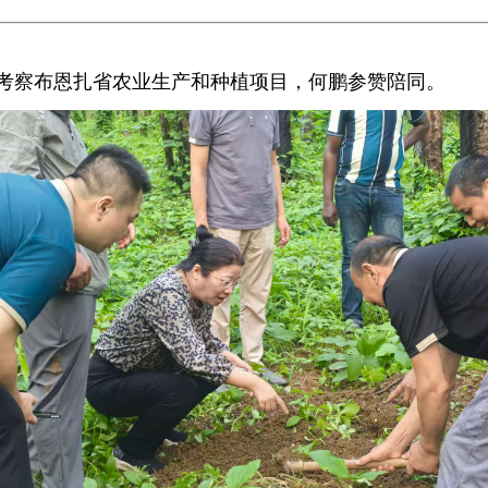
青大使考察布恩扎省农业生产和种植项目，何鹏参赞陪同。